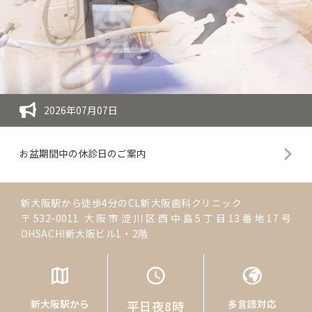
2026年07月07日
お盆期間中の休診日のご案内
新大阪駅から徒歩4分のCL新大阪歯科クリニック
〒532-0011 大阪市淀川区西中島5丁目13番地17号
OHSACHI新大阪ビル1・2階
多言語対応
平日夜8
English,
時
新大阪駅から
多言語対応
平日夜8時
한국어
まで診療