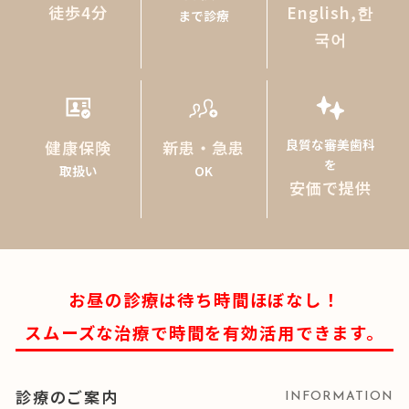
徒歩4分
English,한
まで診療
국어
良質な審美
健康保険
新患・急
歯科を
取扱い
患
安価で提
良質な審美歯科
健康保険
新患・急患
OK
を
供
取扱い
OK
安価で提供
お昼の診療は待ち時間ほぼなし！
スムーズな治療で時間を有効活用できます。
診療のご案内
INFORMATION